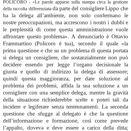
POLICORO - «Le parole apparse sulla stampa circa la gestione
da parte del consigliere
Lippo che
della raccolta differenziata
ha la delega all’ambiente,
non solo confermano le
nostre preoccupazioni,
ma accrescono i nostri i dubbi
e
le perplessità di come questa amministrazione
vuole
affrontare questo
problema».
A denunciarlo è Ottavio
Frammartino
(Policoro è tua), secondo il quale «la
prima questione e che su un problema
di questa portata
si delega un consigliere,
che sostanzialmente non può
decidere essendo per legge l’organo decisionale
la
giunta e quello di indirizzo
la delega di assessore;
quindi questa
maggioranza, per dare soluzione al
problema dei problemi, affida la sua soluzione a un
consigliere con una semplice
delega, mentre la gravità
della situazione
richiederebbe scelte e poteri
tali da
incidere e legiferare senza tentennamenti.
La seconda
questione che sfugge al
delegato è che la questione
dell’informazione e formazione, così come prevede
l’appalto, doveva e deve essere a
carico della ditta;