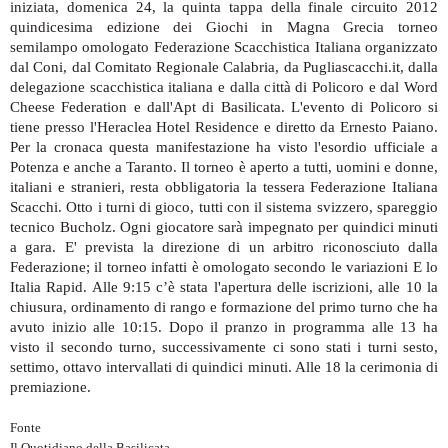
iniziata, domenica 24, la quinta tappa della finale circuito 2012
quindicesima edizione dei Giochi in Magna Grecia torneo
semilampo omologato Federazione Scacchistica Italiana organizzato
dal Coni, dal Comitato Regionale Calabria, da Pugliascacchi.it, dalla
delegazione scacchistica italiana e dalla città di Policoro e dal Word
Cheese Federation e dall'Apt di Basilicata. L'evento di Policoro si
tiene presso l'Heraclea Hotel Residence e diretto da Ernesto Paiano.
Per la cronaca questa manifestazione ha visto l'esordio ufficiale a
Potenza e anche a Taranto. Il torneo è aperto a tutti, uomini e donne,
italiani e stranieri, resta obbligatoria la tessera Federazione Italiana
Scacchi. Otto i turni di gioco, tutti con il sistema svizzero, spareggio
tecnico Bucholz. Ogni giocatore sarà impegnato per quindici minuti
a gara. E' prevista la direzione di un arbitro riconosciuto dalla
Federazione; il torneo infatti è omologato secondo le variazioni E lo
Italia Rapid. Alle 9:15 c’è stata l'apertura delle iscrizioni, alle 10 la
chiusura, ordinamento di rango e formazione del primo turno che ha
avuto inizio alle 10:15. Dopo il pranzo in programma alle 13 ha
visto il secondo turno, successivamente ci sono stati i turni sesto,
settimo, ottavo intervallati di quindici minuti. Alle 18 la cerimonia di
premiazione.
Fonte
Il Quotidiano della Basilicata