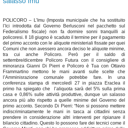
salasso Imu”
POLICORO – L’Imu (Imposta municipale che ha sostituito
l’Ici introdotta dal Governo Berlusconi nel pacchetto sul
Federalismo fiscale) non fa dormire sonni tranquilli ai
policoresi. Il 18 giugno è scaduto il termine per il pagamento
del primo acconto con le aliquote ministeriali fissate per quei
Comuni che non avessero ancora deciso le aliquote minime,
tra cui anche Policoro. Però per il saldo di
settembre/dicembre Policoro Futura con il consigliere di
minoranza Gianni Di Pierri e Policoro è Tua con Ottavio
Frammartino mettono le mani avanti sulle scelte che
l’Amminisrazione comunale potrebbe fare. In una
conferenza stampa di mercoledì 27 in piazza Eraclea il
primo ha spiegato che
l’aliquota sarà del 5% sulla prima
casa e 0,86% sulle attività produttive, dunque un salasso
ancora più alto rispetto a quelle minime del Governo del
primo acconto. Secondo Di Pierri: “Non si possono mettere
indiscriminatamente le mani in tasca ai cittadini senza
prendere in considerazione altri interventi per ripianare il
bilancio cittadino. Questo lo possono fare dei tecnici come il