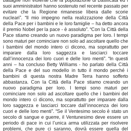
battaglie non violente che la popolazione di Basilicata ed i
suoi amministratori hanno sostenuto nel recente passato per
evitare che la Regione rimanesse libera dalle scorie
nucleari”. “Il mio impegno nella realizzazione della Città
della Pace per i bambini e le loro famiglie – ha detto ancora
il premio Nobel per la pace - è assoluto”. “Con la Città della
Pace stiamo creando un nuovo paradigma per loro. I tempi
sono maturi per cominciare non solo ad ascoltare quello che
i bambini del mondo intero ci dicono, ma soprattutto per
imparare dalla loro saggezza e lasciarci toccare
dall’innocenza dei loro cuori e delle loro menti”. “In questi
anni – ha concluso Betty Williams - ho parlato della Città
della Pace e del suo modello in tutto il mondo perché i
bambini di questa nostra Madre Terra hanno sofferto
abbastanza. Con la Città della Pace stiamo creando un
nuovo paradigma per loro. I tempi sono maturi per
cominciare non solo ad ascoltare quello che i bambini del
mondo intero ci dicono, ma soprattutto per imparare dalla
loro saggezza e lasciarci toccare dall’innocenza dei loro
cuori e delle loro menti”. “Se il Ventesimo secolo è stato un
secolo di sangue e guerre, il Ventunesimo deve essere un
periodo di pace in cui l’unica arma utilizzata per risolvere
problemi, che pure ci saranno, dovrà essere quella del