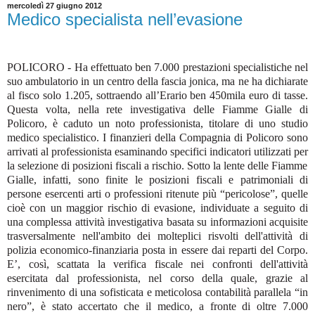
mercoledì 27 giugno 2012
Medico specialista nell’evasione
POLICORO - Ha effettuato ben 7.000 prestazioni specialistiche nel
suo ambulatorio in un centro della fascia jonica, ma ne ha dichiarate
al fisco solo 1.205, sottraendo all’Erario ben 450mila euro di tasse.
Questa volta, nella rete investigativa delle Fiamme Gialle di
Policoro, è caduto un noto professionista, titolare di uno studio
medico specialistico. I finanzieri della Compagnia di Policoro sono
arrivati al professionista esaminando specifici indicatori utilizzati per
la selezione di posizioni fiscali a rischio. Sotto la lente delle Fiamme
Gialle, infatti, sono finite le posizioni fiscali e patrimoniali di
persone esercenti arti o professioni ritenute più “pericolose”, quelle
cioè con un maggior rischio di evasione, individuate a seguito di
una complessa attività investigativa basata su informazioni acquisite
trasversalmente nell'ambito dei molteplici risvolti dell'attività di
polizia economico-finanziaria posta in essere dai reparti del Corpo.
E’, così, scattata la verifica fiscale nei confronti dell'attività
esercitata dal professionista, nel corso della quale, grazie al
rinvenimento di una sofisticata e meticolosa contabilità parallela “in
nero”, è stato accertato che il medico, a fronte di oltre 7.000