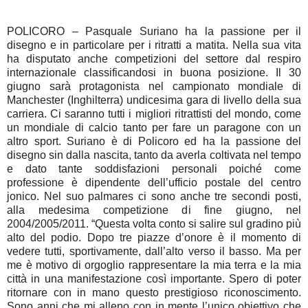
POLICORO – Pasquale Suriano ha la passione per il
disegno e in particolare per i ritratti a matita. Nella sua vita
ha disputato anche competizioni del settore dal respiro
internazionale classificandosi in buona posizione. Il 30
giugno sarà protagonista nel campionato mondiale di
Manchester (Inghilterra) undicesima gara di livello della sua
carriera. Ci saranno tutti i migliori ritrattisti del mondo, come
un mondiale di calcio tanto per fare un paragone con un
altro sport. Suriano è di Policoro ed ha la passione del
disegno sin dalla nascita, tanto da averla coltivata nel tempo
e dato tante soddisfazioni personali poiché come
professione è dipendente dell’ufficio postale del centro
jonico. Nel suo palmares ci sono anche tre secondi posti,
alla medesima competizione di fine giugno, nel
2004/2005/2011. “Questa volta conto si salire sul gradino più
alto del podio. Dopo tre piazze d’onore è il momento di
vedere tutti, sportivamente, dall’alto verso il basso. Ma per
me è motivo di orgoglio rappresentare la mia terra e la mia
città in una manifestazione così importante. Spero di poter
ritornare con in mano questo prestigioso riconoscimento.
Sono anni che mi alleno con in mente l’unico obiettivo che