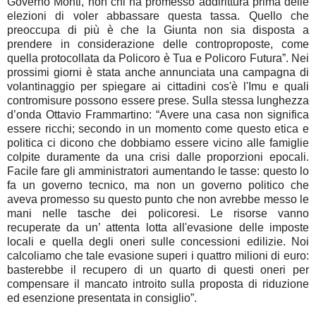
Governo Monti, non chi ha promesso addirittura prima delle
elezioni di voler abbassare questa tassa. Quello che
preoccupa di più è che la Giunta non sia disposta a
prendere in considerazione delle controproposte, come
quella protocollata da Policoro è Tua e Policoro Futura”. Nei
prossimi giorni è stata anche annunciata una campagna di
volantinaggio per spiegare ai cittadini cos'è l'Imu e quali
contromisure possono essere prese. Sulla stessa lunghezza
d’onda Ottavio Frammartino: “Avere una casa non significa
essere ricchi; secondo in un momento come questo etica e
politica ci dicono che dobbiamo essere vicino alle famiglie
colpite duramente da una crisi dalle proporzioni epocali.
Facile fare gli amministratori aumentando le tasse: questo lo
fa un governo tecnico, ma non un governo politico che
aveva promesso su questo punto che non avrebbe messo le
mani nelle tasche dei policoresi. Le risorse vanno
recuperate da un’ attenta lotta all'evasione delle imposte
locali e quella degli oneri sulle concessioni edilizie. Noi
calcoliamo che tale evasione superi i quattro milioni di euro:
basterebbe il recupero di un quarto di questi oneri per
compensare il mancato introito sulla proposta di riduzione
ed esenzione presentata in consiglio”.