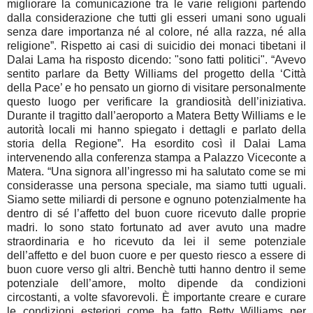
migliorare la comunicazione tra le varie religioni partendo
dalla considerazione che tutti gli esseri umani sono uguali
senza dare importanza né al colore, né alla razza, né alla
religione”. Rispetto ai casi di suicidio dei monaci tibetani il
Dalai Lama ha risposto dicendo: "sono fatti politici". “Avevo
sentito parlare da Betty Williams del progetto della ‘Città
della Pace’ e ho pensato un giorno di visitare personalmente
questo luogo per verificare la grandiosità dell’iniziativa.
Durante il tragitto dall’aeroporto a Matera Betty Williams e le
autorità locali mi hanno spiegato i dettagli e parlato della
storia della Regione”. Ha esordito così il Dalai Lama
intervenendo alla conferenza stampa a Palazzo Viceconte a
Matera. “Una signora all’ingresso mi ha salutato come se mi
considerasse una persona speciale, ma siamo tutti uguali.
Siamo sette miliardi di persone e ognuno potenzialmente ha
dentro di sé l’affetto del buon cuore ricevuto dalle proprie
madri. Io sono stato fortunato ad aver avuto una madre
straordinaria e ho ricevuto da lei il seme potenziale
dell’affetto e del buon cuore e per questo riesco a essere di
buon cuore verso gli altri. Benchè tutti hanno dentro il seme
potenziale dell’amore, molto dipende da condizioni
circostanti, a volte sfavorevoli. È importante creare e curare
le condizioni esteriori come ha fatto Betty Williams per