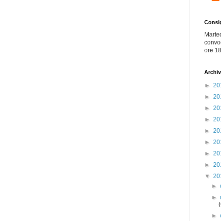
Consi
Marte
convo
ore 18
Archiv
►
20
►
20
►
20
►
20
►
20
►
20
►
20
►
20
▼
20
►
►
►