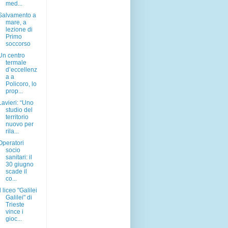
med...
Salvamento a
mare, a
lezione di
Primo
soccorso
Un centro
termale
d’eccellenz
a a
Policoro, lo
prop...
Lavieri: “Uno
studio del
territorio
nuovo per
rila...
Operatori
socio
sanitari: il
30 giugno
scade il
co...
Il liceo "Galilei
Galilei" di
Trieste
vince i
gioc...