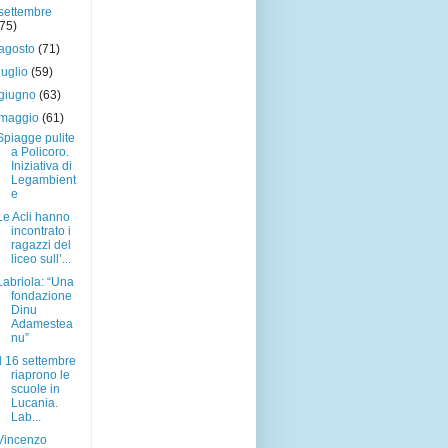
settembre
(75)
agosto
(71)
luglio
(59)
giugno
(63)
maggio
(61)
Spiagge pulite
a Policoro.
Iniziativa di
Legambient
e
Le Acli hanno
incontrato i
ragazzi del
liceo sull’...
Labriola: “Una
fondazione
Dinu
Adamestea
nu”
Il 16 settembre
riaprono le
scuole in
Lucania.
Lab...
Vincenzo