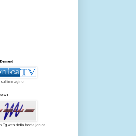
 Demand
 sull'immagine
news
mo Tg web della fascia jonica