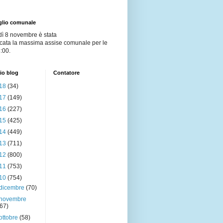
glio comunale
dì 8 novembre è stata
cata la massima assise comunale per le
:00.
io blog
Contatore
18
(34)
17
(149)
16
(227)
15
(425)
14
(449)
13
(711)
12
(800)
11
(753)
10
(754)
dicembre
(70)
novembre
(67)
ottobre
(58)