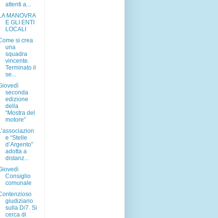
attenti a...
LA MANOVRA
E GLI ENTI
LOCALI
Come si crea
una
squadra
vincente.
Terminato il
se...
Giovedì
seconda
edizione
della
“Mostra del
motore”
L’associazion
e “Stelle
d’Argento”
adotta a
distanz...
Giovedì
Consiglio
comunale
Contenzioso
giudiziario
sulla D/7. Si
cerca di