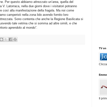
one. Per questo abbiamo attrezzato un’area, quella del
a V. Latorraca, nella due giorni dove i visitatori potranno
re così alla manifestazione della fragola. Ma noi come
amo camperisti nella zona lido avendo fornito loro
attrezzata. Sono contenta che anche la Regione Basilicata si
ovendo tale vetrina che si somma ad altre simili, e che
ritorio aprendolo al mondo”.
TV on
Clicca
Emme
Il pri