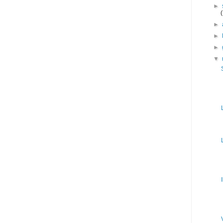
►
►
►
►
▼