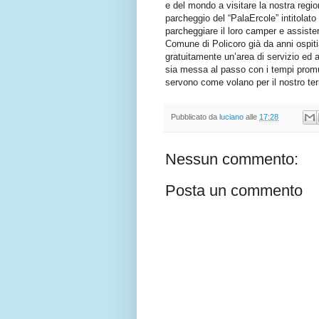
e del mondo a visitare la nostra regi
parcheggio del “PalaErcole” intitolato 
parcheggiare il loro camper e assiste
Comune di Policoro già da anni ospiti
gratuitamente un’area di servizio ed 
sia messa al passo con i tempi promu
servono come volano per il nostro ter
Pubblicato da
luciano
alle
17:28
Nessun commento:
Posta un commento