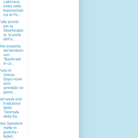
Latorraca
entra nelle
toponomast
ica di Po...
Tutto pronto
per la
StraHerakle
ia: la porta
dell’e...
Alla scoperta
del territorio
con
“Basilicata
in ca...
Furto in
chiesa.
Dopo nove
anni
arrestato un
giova...
Nel week end
II edizione
della
“Giornata
della fra...
Don Salvatore
mette in
guardia i
fedeli: